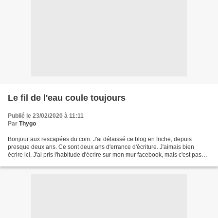
Le fil de l'eau coule toujours
Publié le 23/02/2020 à 11:11
Par
Thygo
Bonjour aux rescapées du coin. J'ai délaissé ce blog en friche, depuis
presque deux ans. Ce sont deux ans d'errance d'écriture. J'aimais bien
écrire ici. J'ai pris l'habitude d'écrire sur mon mur facebook, mais c'est pas
pareil. Et puis ça disparait sur...