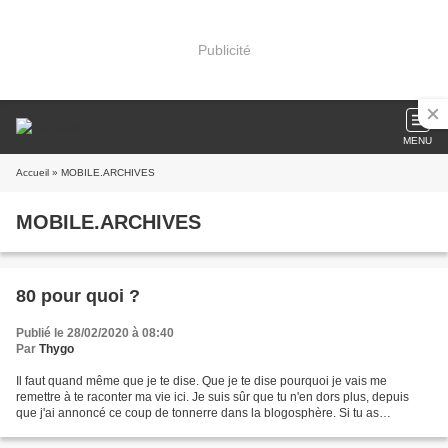
Publicité
MENU
Accueil
» MOBILE.ARCHIVES
MOBILE.ARCHIVES
80 pour quoi ?
Publié le 28/02/2020 à 08:40
Par
Thygo
Il faut quand même que je te dise. Que je te dise pourquoi je vais me
remettre à te raconter ma vie ici. Je suis sûr que tu n'en dors plus, depuis
que j'ai annoncé ce coup de tonnerre dans la blogosphère. Si tu as
l'habitude de traîner par là, tu dois...